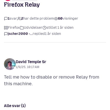
Firefox Relay
1
svar
2
har dette problem
60
visninger
Firefox
Udvidelser
stillet 1 år siden
jscher2000 -...
replied
1 år siden
David Temple Sr
1/9/25, 10:17 AM
Tell me how to disable or remove Relay from
Alle svar (1)