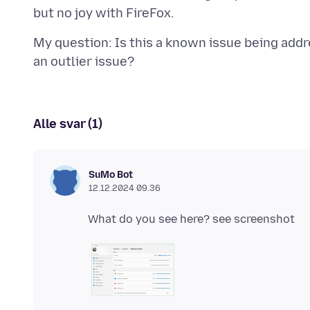
My question: Is this a known issue being add
Alle svar (1)
SuMo Bot
12.12.2024 09.36