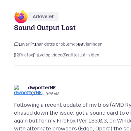
Arkiveret
Sound Output Lost
1
svar
1
har dette problem
80
visninger
Firefox
Lyd og video
stillet 1 år siden
dwpotterNE
12/12/24, 9:26 AM
Following a recent update of my bios (AMD Ry
chased down the issue, got a sound card to c
again but for my FireFox (Ver 133.0.3, on Win
with alternate browsers (Edge, Opera) the 