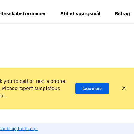
llesskabsforummer
Stil et spørgsmål
Bidrag
k you to call or text a phone
 Please report suspicious
Læs mere
on.
har brug for hjælp.