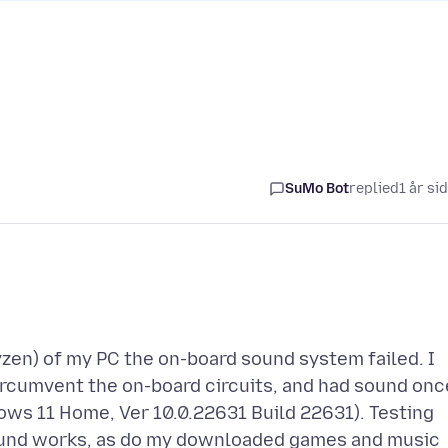
SuMo Bot
replied
1 år si
zen) of my PC the on-board sound system failed. I
ircumvent the on-board circuits, and had sound onc
dows 11 Home, Ver 10.0.22631 Build 22631). Testing
sound works, as do my downloaded games and music