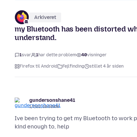
Arkiveret
my Bluetooth has been distorted wh
understand.
1
svar
1
har dette problem
40
visninger
Firefox til Android
Fejlfinding
stillet 4 år siden
gundersonshane41
1/7/22, 10:30 AM
Ive been trying to get my Bluetooth to work pr