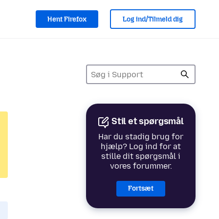
Hent Firefox
Log ind/Tilmeld dig
Stil et spørgsmål
Har du stadig brug for
hjælp? Log ind for at
stille dit spørgsmål i
vores forummer.
Fortsæt