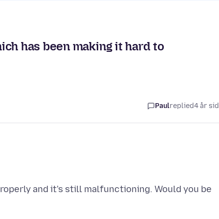
ich has been making it hard to
Paul
replied
4 år si
operly and it's still malfunctioning. Would you be