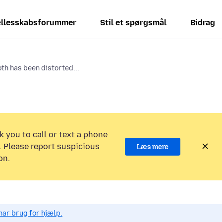
llesskabsforummer
Stil et spørgsmål
Bidrag
th has been distorted...
k you to call or text a phone
 Please report suspicious
Læs mere
on.
har brug for hjælp.