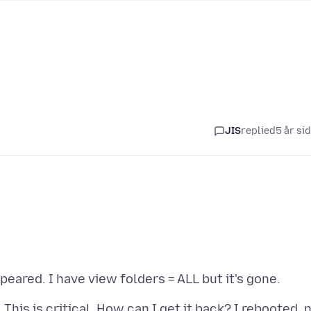
JIS
replied
5 år si
This is critical. How can I get it back? I rebooted, 