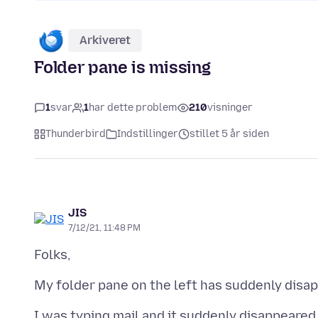
Arkiveret
Folder pane is missing
1
svar
1
har dette problem
210
visninger
Thunderbird
Indstillinger
stillet 5 år siden
JIS
7/12/21, 11:48 PM
I was typing mail and it suddenly disappeared. 