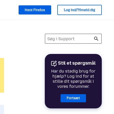
Hent Firefox
Log ind/Tilmeld dig
Stil et spørgsmål
Har du stadig brug for
hjælp? Log ind for at
stille dit spørgsmål i
vores forummer.
Fortsæt