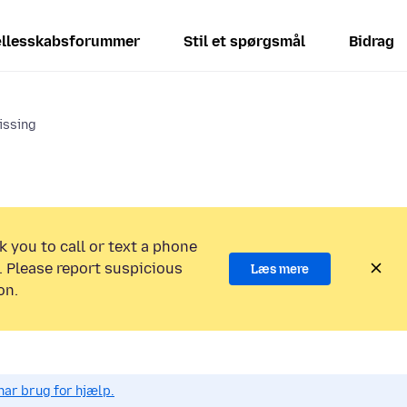
llesskabsforummer
Stil et spørgsmål
Bidrag
issing
k you to call or text a phone
 Please report suspicious
Læs mere
on.
har brug for hjælp.