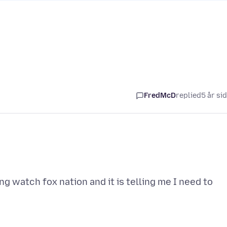
FredMcD
replied
5 år si
ng watch fox nation and it is telling me I need to