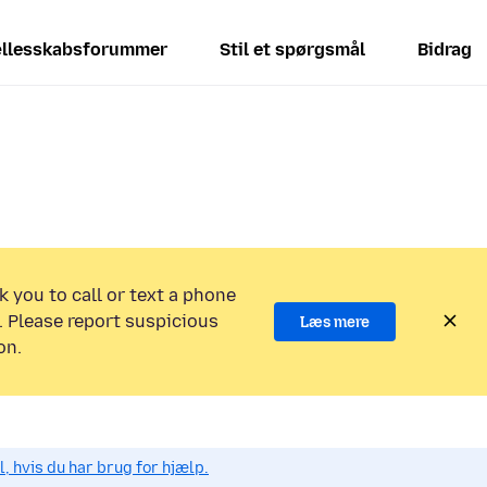
llesskabsforummer
Stil et spørgsmål
Bidrag
k you to call or text a phone
 Please report suspicious
Læs mere
on.
, hvis du har brug for hjælp.