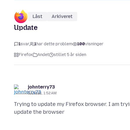
Låst
Arkiveret
Update
1
svar
1
har dette problem
100
visninger
Firefox
Andet
stillet 5 år siden
johnterry73
5/28/21, 1:52 AM
Trying to update my Firefox browser. I am tryi