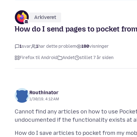
Arkiveret
How do I send pages to pocket from
1
svar
1
har dette problem
180
visninger
Firefox til Android
Andet
stillet 7 år siden
Routhinator
1/30/19, 4:12 AM
Cannot find any articles on how to use Pocke