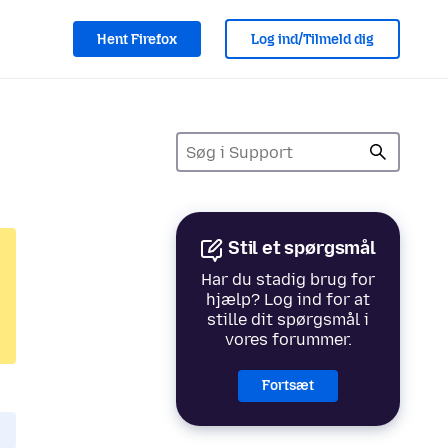
Hent Firefox
Log ind/Tilmeld dig
Stil et spørgsmål
Har du stadig brug for
hjælp? Log ind for at
stille dit spørgsmål i
vores forummer.
Fortsæt