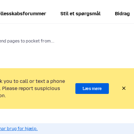
llesskabsforummer
Stil et spørgsmål
Bidrag
end pages to pocket from...
k you to call or text a phone
 Please report suspicious
Læs mere
on.
har brug for hjælp.