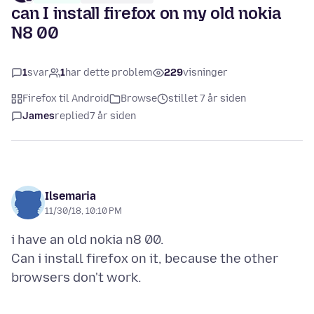
can I install firefox on my old nokia
N8 00
1
svar
1
har dette problem
229
visninger
Firefox til Android
Browse
stillet 7 år siden
James
replied
7 år siden
Ilsemaria
11/30/18, 10:10 PM
i have an old nokia n8 00.
Can i install firefox on it, because the other