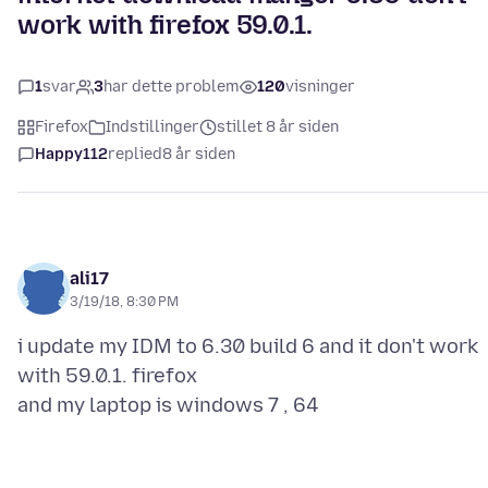
work with firefox 59.0.1.
1
svar
3
har dette problem
120
visninger
Firefox
Indstillinger
stillet 8 år siden
Happy112
replied
8 år siden
ali17
3/19/18, 8:30 PM
i update my IDM to 6.30 build 6 and it don't work
with 59.0.1. firefox