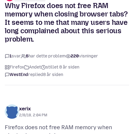
Why Firefox does not free RAM
memory when closing browser tabs?
It seems to me that many users have
long complained about this serious
problem.
1
svar
6
har dette problem
220
visninger
Firefox
Andet
stillet 8 år siden
WestEnd
replied
8 år siden
xerix
2/8/18, 2:04 PM
Firefox does not free RAM memory when