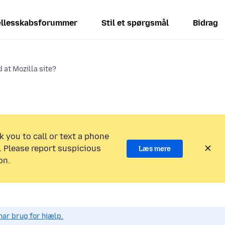
llesskabsforummer
Stil et spørgsmål
Bidrag
at Mozilla site?
k you to call or text a phone
 Please report suspicious
Læs mere
on.
har brug for hjælp.