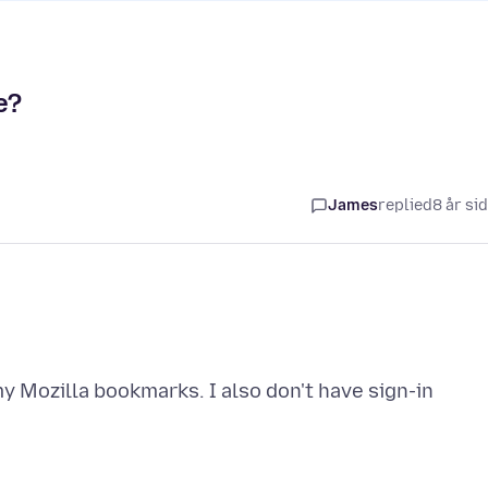
e?
James
replied
8 år si
 Mozilla bookmarks. I also don't have sign-in