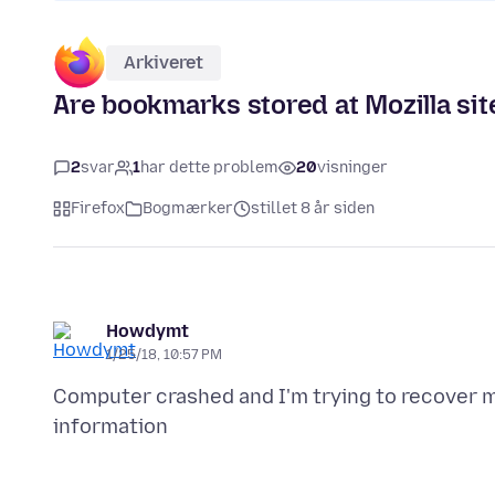
Arkiveret
Are bookmarks stored at Mozilla sit
2
svar
1
har dette problem
20
visninger
Firefox
Bogmærker
stillet 8 år siden
Howdymt
1/25/18, 10:57 PM
Computer crashed and I'm trying to recover my