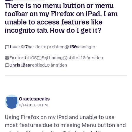
There is no menu button or menu
toolbar on my Firefox on iPad. I am
unable to access features like
incognito tab. How do I get it?
1
svar
7
har dette problem
150
visninger
Firefox til iOS
Fejlfinding
stillet 10 år siden
Chris Ilias
replied
10 år siden
Oraclespeaks
6/14/16, 2:31 PM
Using Firefox on my iPad and unable to use
most features due to missing Menu button and