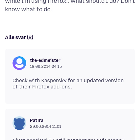
while I'm using firefox.. what should I do? Don't
Alle svar (2)
the-edmeister
18.06.2014 04.15
Check with Kaspersky for an updated version
PatTra
29.06.2014 11.01