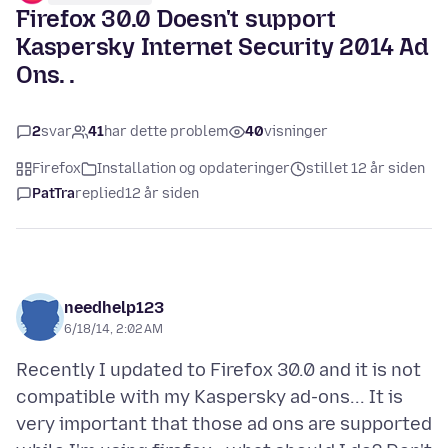
Firefox 30.0 Doesn't support
Kaspersky Internet Security 2014 Ad
Ons. .
2
svar
41
har dette problem
40
visninger
Firefox
Installation og opdateringer
stillet 12 år siden
PatTra
replied
12 år siden
needhelp123
6/18/14, 2:02 AM
Recently I updated to Firefox 30.0 and it is not
compatible with my Kaspersky ad-ons... It is
very important that those ad ons are supported