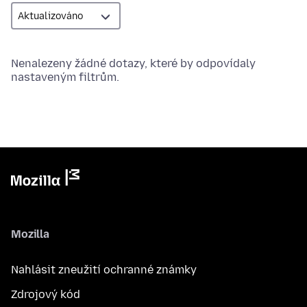
Nenalezeny žádné dotazy, které by odpovídaly
nastaveným filtrům.
Mozilla
Nahlásit zneužití ochranné známky
Zdrojový kód