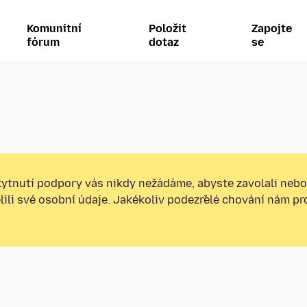
Komunitní
Položit
Zapojte
fórum
dotaz
se
ytnutí podpory vás nikdy nežádáme, abyste zavolali nebo
ělili své osobní údaje. Jakékoliv podezřelé chování nám p