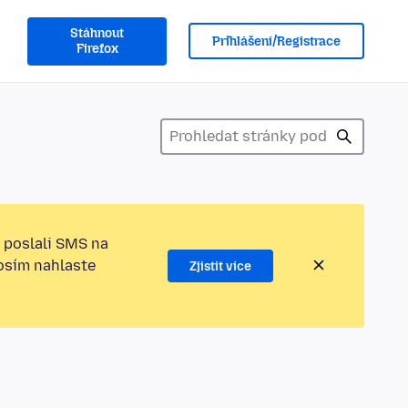
Stáhnout
Přihlášení/Registrace
Firefox
 poslali SMS na
rosím nahlaste
Zjistit více