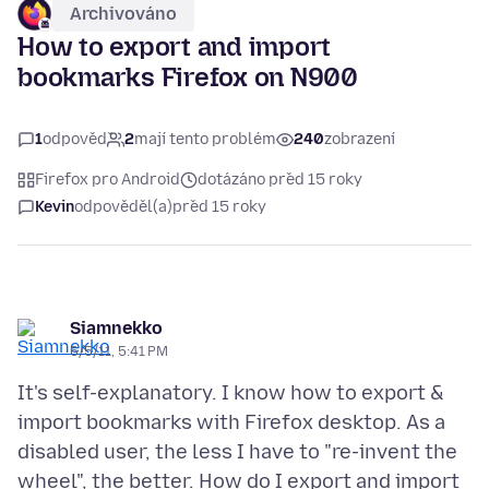
Archivováno
How to export and import
bookmarks Firefox on N900
1
odpověď
2
mají tento problém
240
zobrazení
Firefox pro Android
dotázáno před 15 roky
Kevin
odpověděl(a)
před 15 roky
Siamnekko
6/5/11, 5:41 PM
It's self-explanatory. I know how to export &
import bookmarks with Firefox desktop. As a
disabled user, the less I have to "re-invent the
wheel", the better. How do I export and import