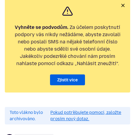
Vyhněte se podvodům.
Za účelem poskytnutí
podpory vás nikdy nežádáme, abyste zavolali
nebo poslali SMS na nějaké telefonní číslo
nebo abyste sdělili své osobní údaje.
Jakékoliv podezřelé chování nám prosím
nahlaste pomocí odkazu „Nahlásit zneužití“.
Zjistit více
Toto vlákno bylo
Pokud potřebujete pomoci, založte
archivováno.
prosím nový dotaz.