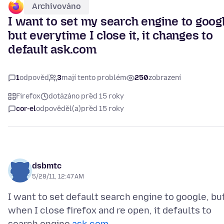
Archivováno
I want to set my search engine to goog
but everytime I close it, it changes to
default ask.com
1
odpověď
3
mají tento problém
250
zobrazení
Firefox
dotázáno před 15 roky
cor-el
odpověděl(a)
před 15 roky
dsbmtc
5/28/11, 12:47 AM
I want to set default search engine to google, bu
when I close firefox and re open, it defaults to