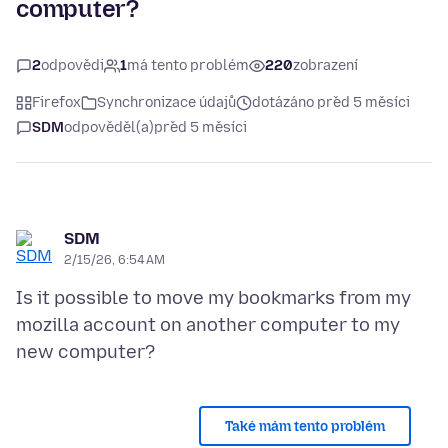
computer?
2
odpovědi
1
má tento problém
220
zobrazení
Firefox
Synchronizace údajů
dotázáno před 5 měsíci
SDM
odpověděl(a)
před 5 měsíci
SDM
2/15/26, 6:54 AM
Is it possible to move my bookmarks from my
mozilla account on another computer to my
Také mám tento problém