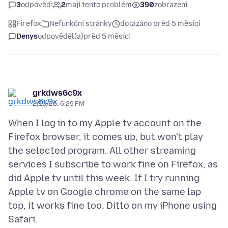
3
odpovědi
2
mají tento problém
390
zobrazení
Firefox
Nefunkční stránky
dotázáno před 5 měsíci
Denys
odpověděl(a)
před 5 měsíci
grkdws6c9x
2/10/26, 6:29 PM
When I log in to my Apple tv account on the
Firefox browser, it comes up, but won't play
the selected program. All other streaming
services I subscribe to work fine on Firefox, as
did Apple tv until this week. If I try running
Apple tv on Google chrome on the same lap
top, it works fine too. Ditto on my iPhone using
Safari.