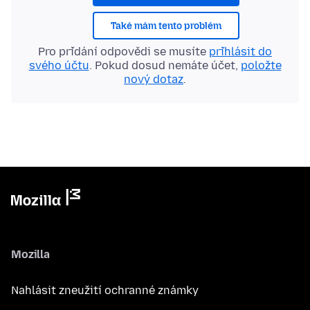
Také mám tento problém
Pro přidání odpovědi se musíte
přihlásit do
svého účtu
. Pokud dosud nemáte účet,
položte
nový dotaz
.
Mozilla
Nahlásit zneužití ochranné známky