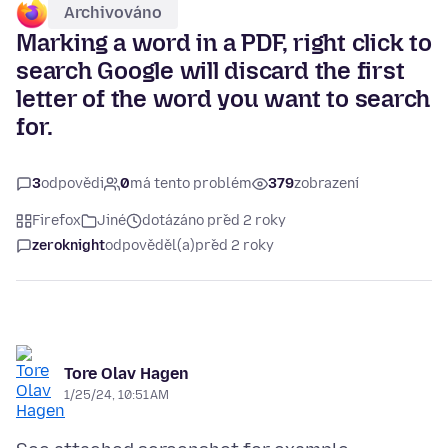
Archivováno
Marking a word in a PDF, right click to
search Google will discard the first
letter of the word you want to search
for.
3
odpovědi
0
má tento problém
379
zobrazení
Firefox
Jiné
dotázáno před 2 roky
zeroknight
odpověděl(a)
před 2 roky
Tore Olav Hagen
1/25/24, 10:51 AM