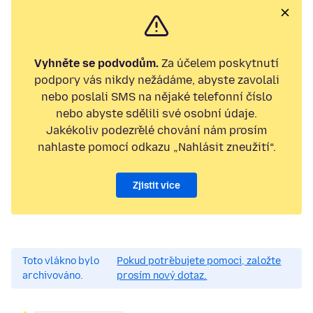
Vyhněte se podvodům.
Za účelem poskytnutí
podpory vás nikdy nežádáme, abyste zavolali
nebo poslali SMS na nějaké telefonní číslo
nebo abyste sdělili své osobní údaje.
Jakékoliv podezřelé chování nám prosím
nahlaste pomocí odkazu „Nahlásit zneužití“.
Zjistit více
Toto vlákno bylo
Pokud potřebujete pomoci, založte
archivováno.
prosím nový dotaz.