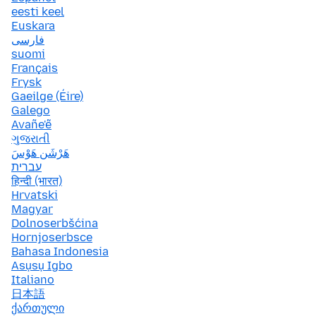
eesti keel
Euskara
فارسی
suomi
Français
Frysk
Gaeilge (Éire)
Galego
Avañe'ẽ
ગુજરાતી
هَرْشَن هَوْسَ
עברית
हिन्दी (भारत)
Hrvatski
Magyar
Dolnoserbšćina
Hornjoserbsce
Bahasa Indonesia
Asụsụ Igbo
Italiano
日本語
ქართული