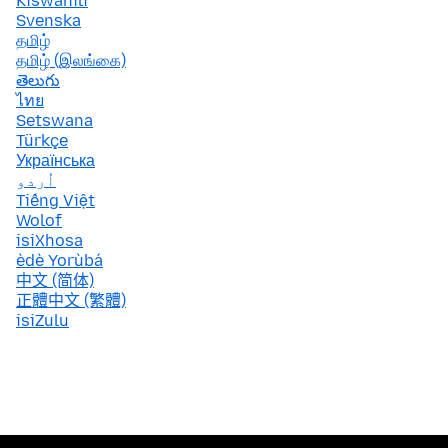
Kiswahili
Svenska
தமிழ்
தமிழ் (இலங்கை)
తెలుగు
ไทย
Setswana
Türkçe
Українська
اُردو
Tiếng Việt
Wolof
isiXhosa
èdè Yorùbá
中文 (简体)
正體中文 (繁體)
isiZulu