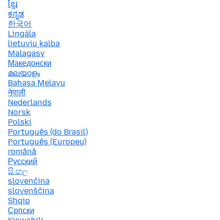
ខ្មែរ
ಕನ್ನಡ
한국어
Lingála
lietuvių kalba
Malagasy
Македонски
മലയാളം
Bahasa Melayu
नेपाली
Nederlands
Norsk
Polski
Português (do Brasil)
Português (Europeu)
română
Русский
සිංහල
slovenčina
slovenščina
Shqip
Српски