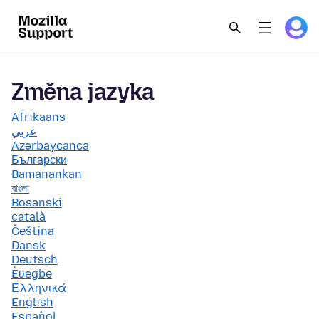
Změna jazyka
Afrikaans
عربي
Azərbaycanca
Български
Bamanankan
বাংলা
Bosanski
català
Čeština
Dansk
Deutsch
Èʋegbe
Ελληνικά
English
Español