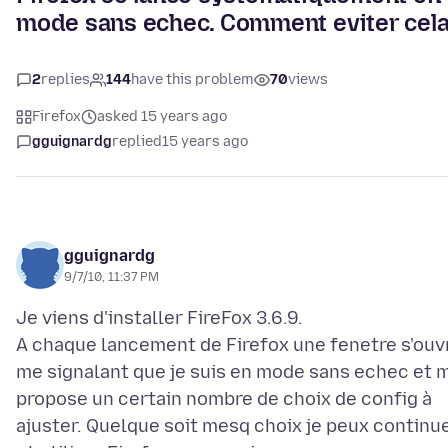
mode sans echec. Comment eviter cela
2
replies
144
have this problem
70
views
Firefox
asked 15 years ago
gguignardg
replied
15 years ago
gguignardg
9/7/10, 11:37 PM
Je viens d'installer FireFox 3.6.9.
A chaque lancement de Firefox une fenetre s'ouv
me signalant que je suis en mode sans echec et 
propose un certain nombre de choix de config à
ajuster. Quelque soit mesq choix je peux continu