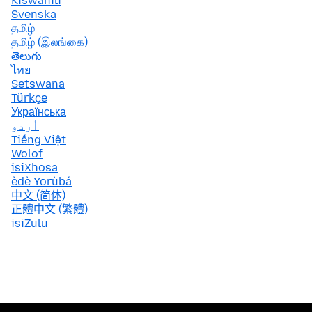
Kiswahili
Svenska
தமிழ்
தமிழ் (இலங்கை)
తెలుగు
ไทย
Setswana
Türkçe
Українська
اُردو
Tiếng Việt
Wolof
isiXhosa
èdè Yorùbá
中文 (简体)
正體中文 (繁體)
isiZulu