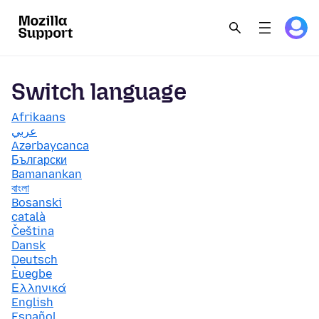
Switch language
Afrikaans
عربي
Azərbaycanca
Български
Bamanankan
বাংলা
Bosanski
català
Čeština
Dansk
Deutsch
Èʋegbe
Ελληνικά
English
Español