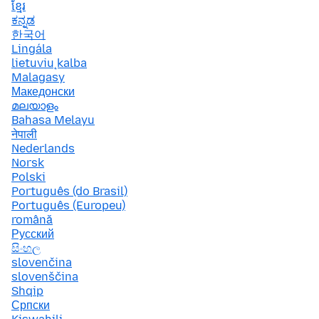
ខ្មែរ
ಕನ್ನಡ
한국어
Lingála
lietuvių kalba
Malagasy
Македонски
മലയാളം
Bahasa Melayu
नेपाली
Nederlands
Norsk
Polski
Português (do Brasil)
Português (Europeu)
română
Русский
සිංහල
slovenčina
slovenščina
Shqip
Српски