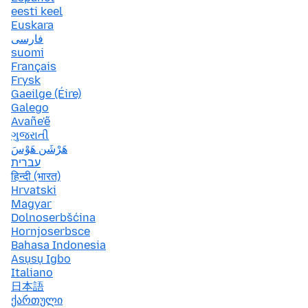
eesti keel
Euskara
فارسی
suomi
Français
Frysk
Gaeilge (Éire)
Galego
Avañe'ẽ
ગુજરાતી
هَرْشَن هَوْسَ
עברית
हिन्दी (भारत)
Hrvatski
Magyar
Dolnoserbšćina
Hornjoserbsce
Bahasa Indonesia
Asụsụ Igbo
Italiano
日本語
ქართული