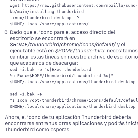
wget https://raw.githubusercontent.com/mozilla/sumo-
kb/main/installing-thunderbird-
linux/thunderbird.desktop -P
$HOME/.local/share/applications/
Dado que el icono para el acceso directo del
escritorio se encontrará en
$HOME/thunderbird/chrome/icons/default/
y el
ejecutable está en
$HOME/thunderbird
, necesitamos
cambiar estas líneas en nuestro archivo de escritorio
que acabamos de descargar:
sed -i.bak -e "s|Exec=thunderbird
%u|Exec=$HOME/thunderbird/thunderbird %u|"
$HOME/.local/share/applications/thunderbird.desktop
sed -i.bak -e
"s|Icon=/opt/thunderbird/chrome/icons/default/defaul
$HOME/.local/share/applications/thunderbird.desktop
Ahora, el icono de tu aplicación Thunderbird debería
encontrarse entre tus otras aplicaciones y podrás inici
Thunderbird como esperas.