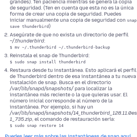
grandes). Ten paciencia mientras se genera la copia
de seguridad. (Ten en cuenta que esta no es la única
forma de crear una copia de seguridad. Puedes
iniciar manualmente una copia de seguridad con
snap
)
save thunderbird
Asegúrate de que no exista un directorio de perfil
~/.thunderbird
:
$ mv ~/.thunderbird ~/.thunderbird-backup
Reinstala el snap de Thunderbird:
$ sudo snap install thunderbird
Restaura desde tu instantánea. Esto aplicará el perfil
de Thunderbird dentro de esa instantánea a tu nueva
instalación de snap. Busca en el directorio
/var/lib/snapd/snapshots/
para localizar la
instantánea más reciente o la que quieras usar. El
número inicial corresponde al número de la
instantánea. Por ejemplo, si hay un
/var/lib/snapd/snapshots/14_thunderbird_128.11.0es
1_735.zip
, el comando de restauración sería:
$ sudo snap restore 14
Puedes leer más sobre las instantáneas de snap aquí.