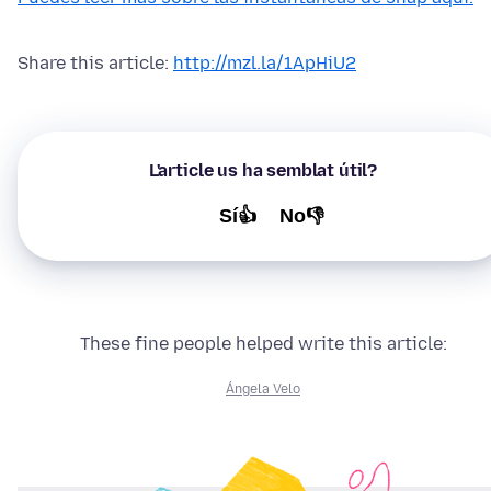
Share this article:
http://mzl.la/1ApHiU2
L'article us ha semblat útil?
Sí👍
No👎
These fine people helped write this article:
Ángela Velo