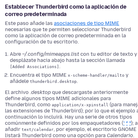
Establecer Thunderbird como la aplicación de
correo predeterminada
Este paso añade las
asociaciones de tipo MIME
necesarias que te permiten seleccionar Thunderbird
como la aplicación de correo predeterminada en la
configuración de tu escritorio.
Abre
~/.config/mimeapps.list
con tu editor de texto y
desplázate hacia abajo hasta la sección llamada
.
[Added Associations]
Encuentra el tipo MIME
y
x-scheme-handler/mailto
añádele
.
thunderbird.desktop
El archivo
.desktop
que descargaste anteriormente
define algunos tipos MIME adicionales para
Thunderbird, como
(para manej
application/x-xpinstall
las extensiones de Thunderbird); por lo que el ejemplo 
continuación lo incluirá. Hay una serie de otros tipos
comúnmente definidos por los empaquetadores (
¹
²
³
); a
añadir
, por ejemplo, el escritorio GNOME
text/calendar
listará Thunderbird como una opción para
Calendario
.