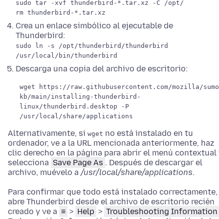
sudo tar -xvf thunderbird-*.tar.xz -C /opt/
rm thunderbird-*.tar.xz
Crea un enlace simbólico al ejecutable de
Thunderbird:
sudo ln -s /opt/thunderbird/thunderbird
/usr/local/bin/thunderbird
Descarga una copia del archivo de escritorio:
wget https://raw.githubusercontent.com/mozilla/sumo
kb/main/installing-thunderbird-
linux/thunderbird.desktop -P
/usr/local/share/applications
Alternativamente, si
no está instalado en tu
wget
ordenador, ve a la URL mencionada anteriormente, haz
clic derecho en la página para abrir el menú contextual
selecciona
Save Page As
. Después de descargar el
archivo, muévelo a
/usr/local/share/applications
.
Para confirmar que todo está instalado correctamente,
abre Thunderbird desde el archivo de escritorio recién
creado y ve a
≡
>
Help
>
Troubleshooting Information