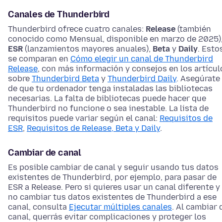
Canales de Thunderbird
Thunderbird ofrece cuatro canales:
Release
(también
conocido como Mensual, disponible en marzo de 2025)
ESR
(lanzamientos mayores anuales),
Beta
y
Daily
. Esto
se comparan en
Cómo elegir un canal de Thunderbird
Release
, con más información y consejos en los artícul
sobre
Thunderbird Beta
y
Thunderbird Daily
. Asegúrate
de que tu ordenador tenga instaladas las bibliotecas
necesarias. La falta de bibliotecas puede hacer que
Thunderbird no funcione o sea inestable. La lista de
requisitos puede variar según el canal:
Requisitos de
ESR
,
Requisitos de Release, Beta y Daily
.
Cambiar de canal
Es posible cambiar de canal y seguir usando tus datos
existentes de Thunderbird, por ejemplo, para pasar de
ESR a Release. Pero si quieres usar un canal diferente y
no cambiar tus datos existentes de Thunderbird a ese
canal, consulta
Ejecutar múltiples canales
. Al cambiar 
canal, querrás evitar complicaciones y proteger los