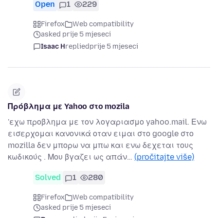
Open
1
229
Firefox
Web compatibility
asked prije 5 mjeseci
Isaac H
replied
prije 5 mjeseci
Πρόβλημα με Yahoo στο mozila
'εχω προβλημα με τον λογαριασμο yahoo.mail. Ενω
εισερχομαι κανονικά οταν ειμαι στο google στο
mozilla δεν μπορω να μπω και ενω δεχεται τους
κωδικούς . Μου βγαζει ως απάν…
(pročitajte više)
Solved
1
280
Firefox
Web compatibility
asked prije 5 mjeseci