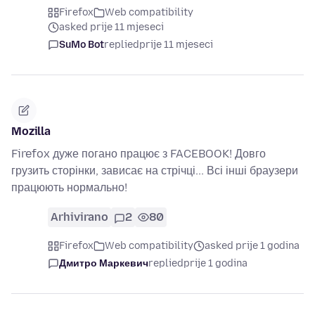
Firefox
Web compatibility
asked prije 11 mjeseci
SuMo Bot
replied
prije 11 mjeseci
Mozilla
Firefox дуже погано працює з FACEBOOK! Довго
грузить сторінки, зависає на стрічці... Всі інші браузери
працюють нормально!
Arhivirano
2
80
Firefox
Web compatibility
asked prije 1 godina
Дмитро Маркевич
replied
prije 1 godina