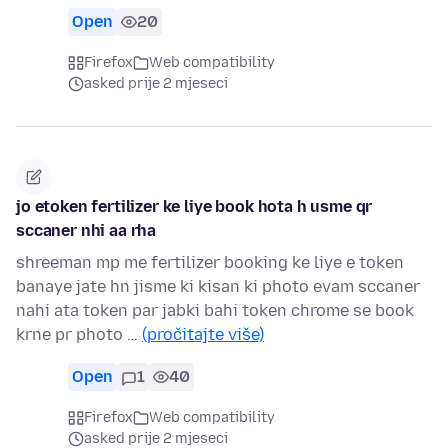
Open
20
Firefox
Web compatibility
asked prije 2 mjeseci
jo etoken fertilizer ke liye book hota h usme qr
sccaner nhi aa rha
shreeman mp me fertilizer booking ke liye e token
banaye jate hn jisme ki kisan ki photo evam sccaner
nahi ata token par jabki bahi token chrome se book
krne pr photo …
(pročitajte više)
Open
1
40
Firefox
Web compatibility
asked prije 2 mjeseci