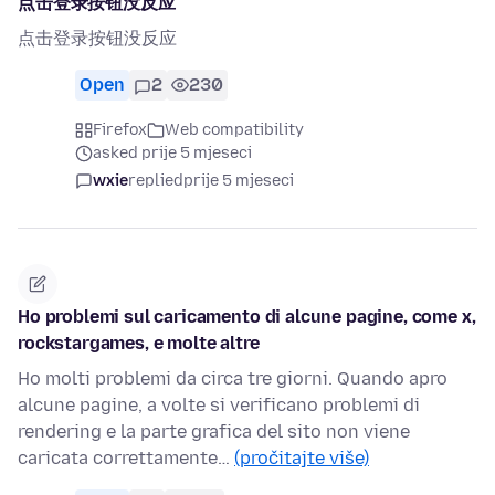
点击登录按钮没反应
点击登录按钮没反应
Open
2
230
Firefox
Web compatibility
asked prije 5 mjeseci
wxie
replied
prije 5 mjeseci
Ho problemi sul caricamento di alcune pagine, come x,
rockstargames, e molte altre
Ho molti problemi da circa tre giorni. Quando apro
alcune pagine, a volte si verificano problemi di
rendering e la parte grafica del sito non viene
caricata correttamente…
(pročitajte više)