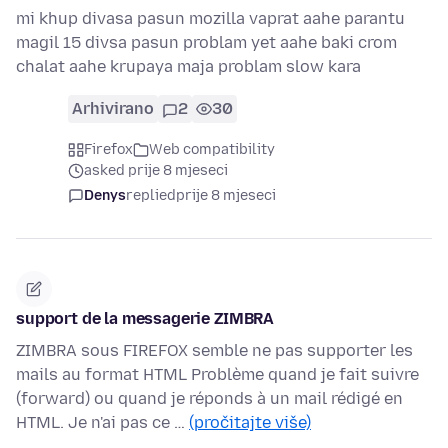
mi khup divasa pasun mozilla vaprat aahe parantu
magil 15 divsa pasun problam yet aahe baki crom
chalat aahe krupaya maja problam slow kara
Arhivirano
2
30
Firefox
Web compatibility
asked prije 8 mjeseci
Denys
replied
prije 8 mjeseci
support de la messagerie ZIMBRA
ZIMBRA sous FIREFOX semble ne pas supporter les
mails au format HTML Problème quand je fait suivre
(forward) ou quand je réponds à un mail rédigé en
HTML. Je n'ai pas ce …
(pročitajte više)