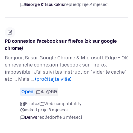
George Kitsoukakis
replied
prije 2 mjeseci
PB connexion facebook sur firefox (ok sur google
chrome)
Bonjour, Si sur Google Chrome & Microsoft Edge = OK
en revanche connexion facebook sur firefox
impossible ! J'ai suivi les instruction "vider le cache"
etc ... Mais …
(pročitajte više)
Open
4
50
Firefox
Web compatibility
asked prije 3 mjeseci
Denys
replied
prije 3 mjeseci