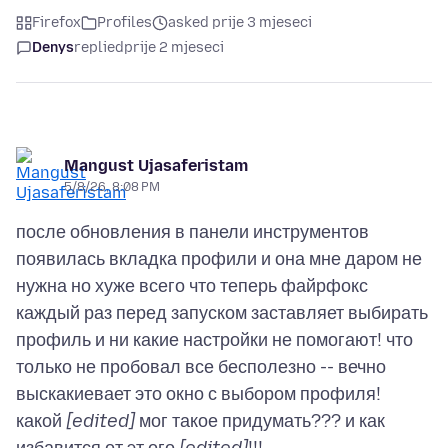
Firefox
Profiles
asked prije 3 mjeseci
Denys
replied
prije 2 mjeseci
Mangust Ujasaferistam
5/8/26, 8:08 PM
после обновления в панели инструментов
появилась вкладка профили и она мне даром не
нужна но хуже всего что теперь файрфокс
каждый раз перед запуском заставляет выбирать
профиль и ни какие настройки не помогают! что
только не пробовал все бесполезно -- вечно
выскакиевает это окно с выбором профиля!
какой
[edited]
мог такое придумать??? и как