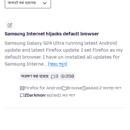
Samsung Internet hijacks default browser
Samsung Galaxy S24 Ultra running latest Android
update and latest Firefox update. I set Firefox as my
default browser. I have un-installed all updates for
Samsung Interne…
(আরও পড়ুন)
সংরক্ষণ করা হয়েছে
3
350
Firefox for Android
Browse
asked 2 বছরসমূহ আগে
ZDarkmon
replied
1 বছর আগে