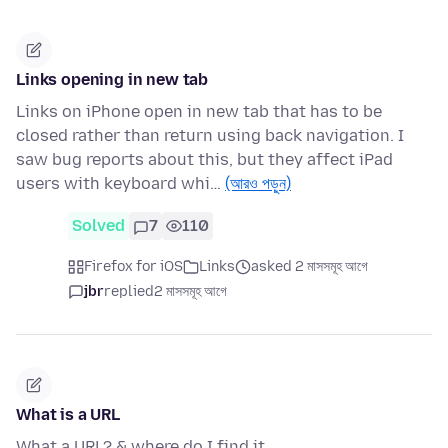
Links opening in new tab
Links on iPhone open in new tab that has to be
closed rather than return using back navigation. I
saw bug reports about this, but they affect iPad
users with keyboard whi…
(আরও পড়ুন)
Solved
7
110
Firefox for iOS
Links
asked 2 মাসসমূহ আগে
jbr
replied
2 মাসসমূহ আগে
What is a URL
What a URL? & where do I find it