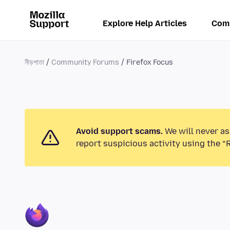
Explore Help Articles
Com
নীড়পাতা
Community Forums
Firefox Focus
Avoid support scams.
We will never as
report suspicious activity using the “