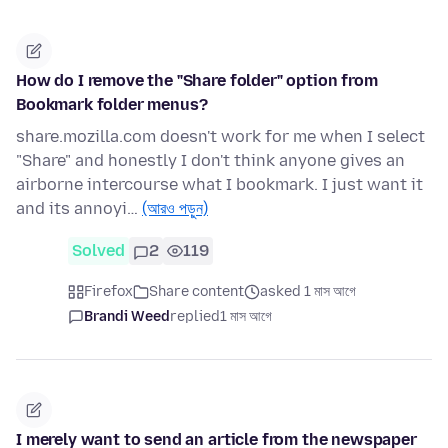
How do I remove the "Share folder" option from
Bookmark folder menus?
share.mozilla.com doesn't work for me when I select
"Share" and honestly I don't think anyone gives an
airborne intercourse what I bookmark. I just want it
and its annoyi…
(আরও পড়ুন)
Solved
2
119
Firefox
Share content
asked 1 মাস আগে
Brandi Weed
replied
1 মাস আগে
I merely want to send an article from the newspaper