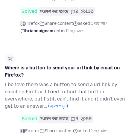
Solved
সংরক্ষণ করা হয়েছে
2
110
Firefox
Share content
asked 1 বছর আগে
brianduignan
replied
1 বছর আগে
Where is a button to send your url link by email on
Firefox?
I believe there was a button to send a url link by
email on Firefox. I tried to find that button
everywhere, but I still can't find it and it didn't even
get to an answer…
(আরও পড়ুন)
Solved
সংরক্ষণ করা হয়েছে
3
69
Firefox
Share content
asked 1 বছর আগে