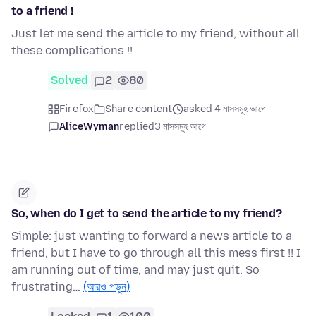
to a friend !
Just let me send the article to my friend, without all
these complications !!
Solved
2
80
Firefox
Share content
asked 4 মাসসমূহ আগে
AliceWyman
replied
3 মাসসমূহ আগে
So, when do I get to send the article to my friend?
Simple: just wanting to forward a news article to a
friend, but I have to go through all this mess first !! I
am running out of time, and may just quit. So
frustrating…
(আরও পড়ুন)