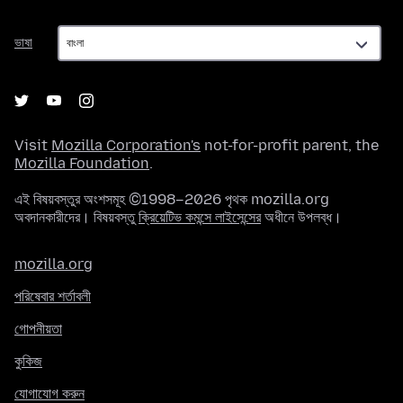
ভাষা
ভাষা
Visit
Mozilla Corporation's
not-for-profit parent, the
Mozilla Foundation
.
এই বিষয়বস্তুর অংশসমূহ ©1998–2026 পৃথক mozilla.org
অবদানকারীদের। বিষয়বস্তু
ক্রিয়েটিভ কমন্সে লাইসেন্সের
অধীনে উপলব্ধ।
mozilla.org
পরিষেবার শর্তাবলী
গোপনীয়তা
কুকিজ
যোগাযোগ করুন