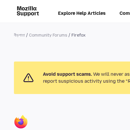
Explore Help Articles
Com
নীড়পাতা
Community Forums
Firefox
Avoid support scams.
We will never as
report suspicious activity using the “