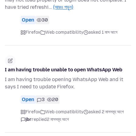
have tried refreshi…
(আরও পড়ুন)
Open
30
Firefox
Web compatibility
asked 1 মাস আগে
I am having trouble unable to open WhatsApp Web
I am having trouble opening WhatsApp Web and it
says I need to update Firefox.
Open
3
20
Firefox
Web compatibility
asked 2 মাসসমূহ আগে
jbr
replied
2 মাসসমূহ আগে