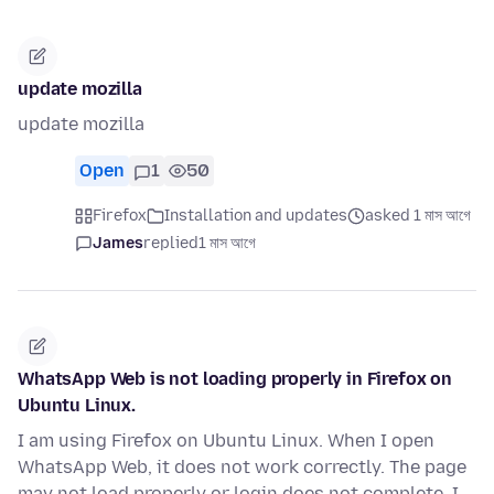
update mozilla
update mozilla
Open
1
50
Firefox
Installation and updates
asked 1 মাস আগে
James
replied
1 মাস আগে
WhatsApp Web is not loading properly in Firefox on
Ubuntu Linux.
I am using Firefox on Ubuntu Linux. When I open
WhatsApp Web, it does not work correctly. The page
may not load properly or login does not complete. I