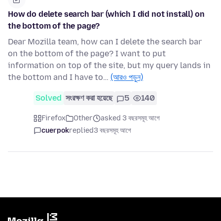
How do delete search bar (which I did not install) on
the bottom of the page?
Dear Mozilla team, how can I delete the search bar
on the bottom of the page? I want to put
information on top of the site, but my query lands in
the bottom and I have to…
(আরও পড়ুন)
Solved
সংরক্ষণ করা হয়েছে
5
140
Firefox
Other
asked 3 বছরসমূহ আগে
cuerpok
replied
3 বছরসমূহ আগে