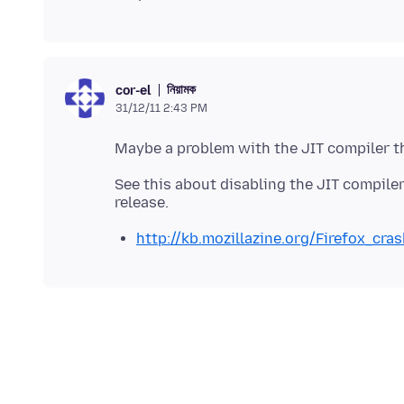
নিয়ামক
cor-el
31/12/11 2:43 PM
See this about disabling the JIT compiler 
http://kb.mozillazine.org/Firefox_cr