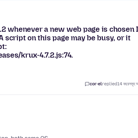
.0.2 whenever a new web page is chosen 
A script on this page may be busy, or it
t:
ases/krux-4.7.2.js:74.
cor-el
replied
14 বছরসমূহ 