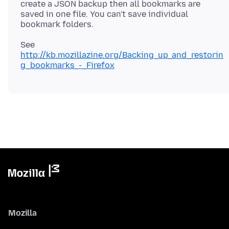
create a JSON backup then all bookmarks are
saved in one file. You can't save individual
See
http://kb.mozillazine.org/Backing_up_and_restorin
g_bookmarks_-_Firefox
Mozilla