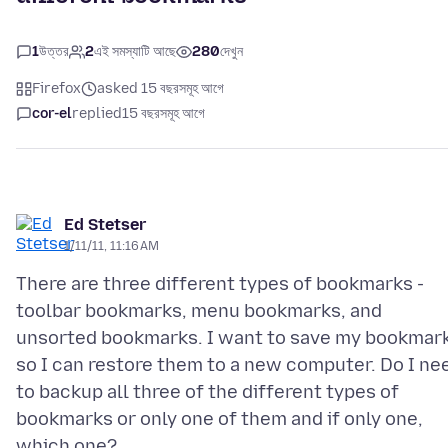
1
উত্তর
2
এই সমস্যাটি আছে
280
দেখুন
Firefox
asked 15 বছরসমূহ আগে
cor-el
replied
15 বছরসমূহ আগে
Ed Stetser
1/11/11, 11:16 AM
There are three different types of bookmarks -
toolbar bookmarks, menu bookmarks, and
unsorted bookmarks. I want to save my bookmar
so I can restore them to a new computer. Do I ne
to backup all three of the different types of
bookmarks or only one of them and if only one,