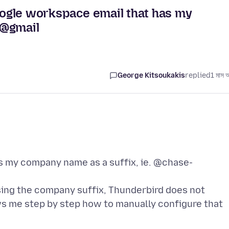
google workspace email that has my
 @gmail
George Kitsoukakis
replied
1 মাস 
 my company name as a suffix, ie. @chase-
sing the company suffix, Thunderbird does not
ows me step by step how to manually configure that