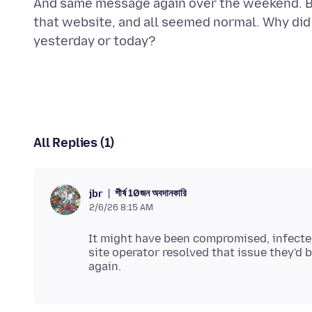
And same message again over the weekend. Bu
that website, and all seemed normal. Why did
All Replies (1)
শীর্ষ 10জন অবদানকারি
jbr
2/6/26 8:15 AM
It might have been compromised, infected
site operator resolved that issue they'd b