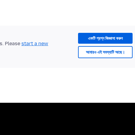
একটি প্রশ্ন জিজ্ঞাসা করুন
ts. Please
start a new
আমারও এই সমস্যাটি আছে।