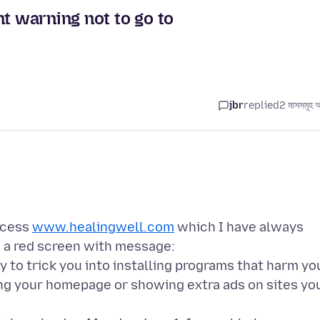
t warning not to go to
jbr
replied
2 মাসসমূহ 
access
www.healingwell.com
which I have always
e a red screen with message:
y to trick you into installing programs that harm yo
ng your homepage or showing extra ads on sites yo