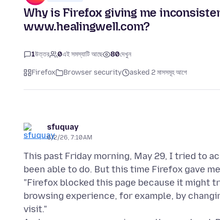
Why is Firefox giving me inconsisten
www.healingwell.com?
1
উত্তর
0
এই সমস্যাটি আছে
80
দেখুন
Firefox
Browser security
asked 2 মাসসমূহ আগে
sfuquay
6/2/26, 7:10 AM
This past Friday morning, May 29, I tried to 
been able to do. But this time Firefox gave m
"Firefox blocked this page because it might tr
browsing experience, for example, by changi
visit."