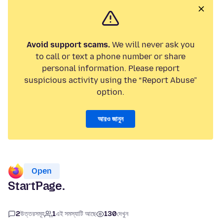
Avoid support scams.
We will never ask you
to call or text a phone number or share
personal information. Please report
suspicious activity using the “Report Abuse”
option.
আরও জানুন
Open
StartPage.
2
উত্তরসমূহ
1
এই সমস্যাটি আছে
130
দেখুন