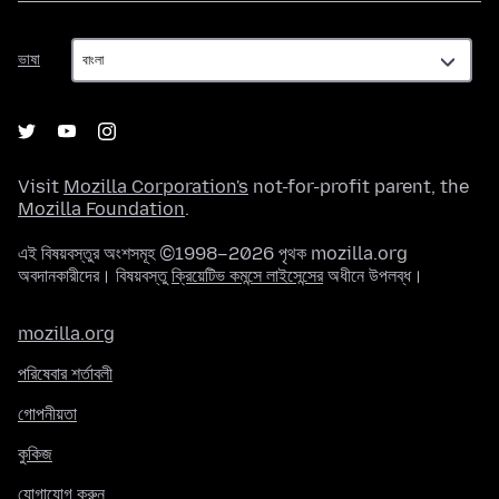
ভাষা
ভাষা
Visit
Mozilla Corporation's
not-for-profit parent, the
Mozilla Foundation
.
এই বিষয়বস্তুর অংশসমূহ ©1998–2026 পৃথক mozilla.org
অবদানকারীদের। বিষয়বস্তু
ক্রিয়েটিভ কমন্সে লাইসেন্সের
অধীনে উপলব্ধ।
mozilla.org
পরিষেবার শর্তাবলী
গোপনীয়তা
কুকিজ
যোগাযোগ করুন