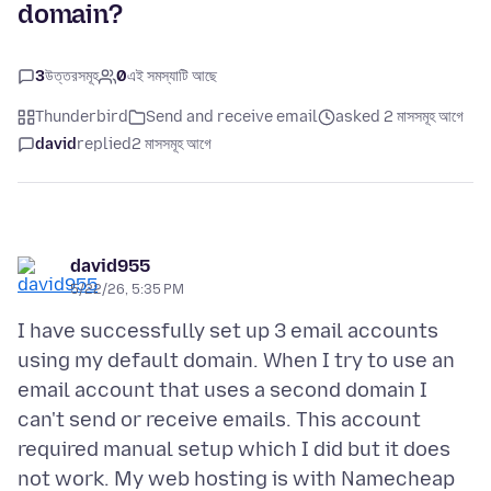
domain?
3
উত্তরসমূহ
0
এই সমস্যাটি আছে
Thunderbird
Send and receive email
asked 2 মাসসমূহ আগে
david
replied
2 মাসসমূহ আগে
david955
5/22/26, 5:35 PM
I have successfully set up 3 email accounts
using my default domain. When I try to use an
email account that uses a second domain I
can't send or receive emails. This account
required manual setup which I did but it does
not work. My web hosting is with Namecheap