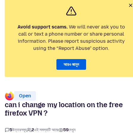
Avoid support scams.
We will never ask you to
call or text a phone number or share personal
information. Please report suspicious activity
using the “Report Abuse” option.
আরও জানুন
Open
can i change my location on the free
firefox VPN ?
5
উত্তরসমূহ
2
এই সমস্যাটি আছে
59
দেখুন