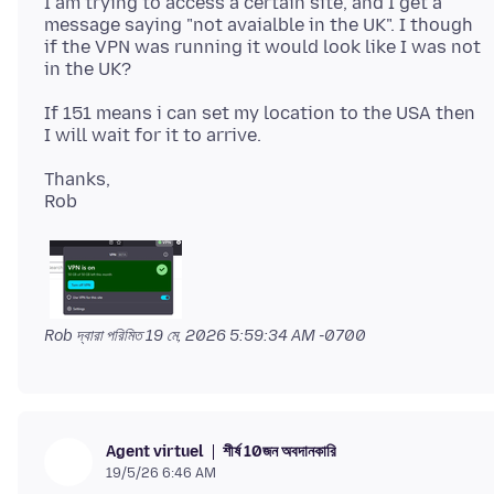
I am trying to access a certain site, and I get a
message saying "not avaialble in the UK". I though
if the VPN was running it would look like I was not
If 151 means i can set my location to the USA then
Thanks,
Rob দ্বারা পরিমিত
19 মে, 2026 5:59:34 AM -0700
শীর্ষ 10জন অবদানকারি
Agent virtuel
19/5/26 6:46 AM