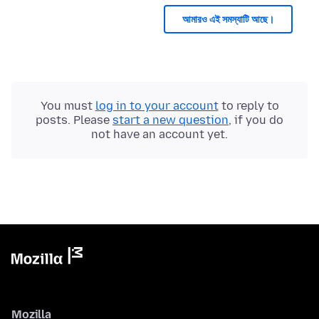
আমারও এই সমস্যাটি আছে।
You must
log in to your account
to reply to
posts. Please
start a new question
, if you do
not have an account yet.
Mozilla