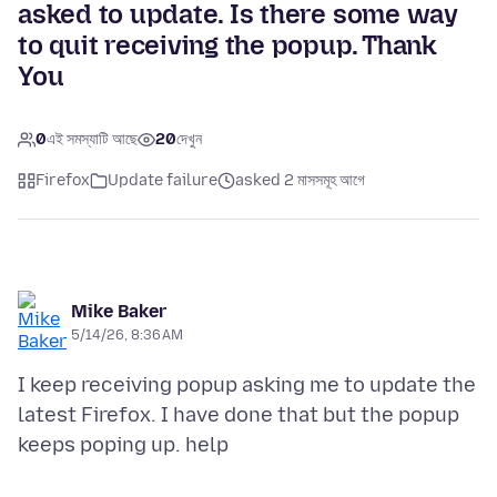
asked to update. Is there some way
to quit receiving the popup. Thank
You
0
এই সমস্যাটি আছে
20
দেখুন
Firefox
Update failure
asked 2 মাসসমূহ আগে
Mike Baker
5/14/26, 8:36 AM
I keep receiving popup asking me to update the
latest Firefox. I have done that but the popup