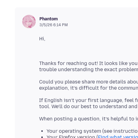
Phantom
3/5/26 6:14 PM
Thanks for reaching out! It looks like you
Could you please share more details abou
If English isn’t your first language, feel
Your operating system (see instructi
Your Firefox version (
Find what versio