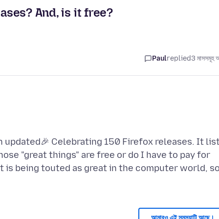
ases? And, is it free?
Paul
replied
3 মাসসমূহ 
 updated🎉 Celebrating 150 Firefox releases. It lis
those "great things" are free or do I have to pay for
 is being touted as great in the computer world, s
আমারও এই সমস্যাটি আছে।