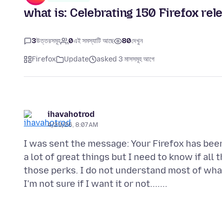
what is: Celebrating 150 Firefox rele
3
উত্তরসমূহ
0
এই সমস্যাটি আছে
80
দেখুন
Firefox
Update
asked 3 মাসসমূহ আগে
ihavahotrod
4/29/26, 8:07 AM
I was sent the message: Your Firefox has been
a lot of great things but I need to know if all 
those perks. I do not understand most of what