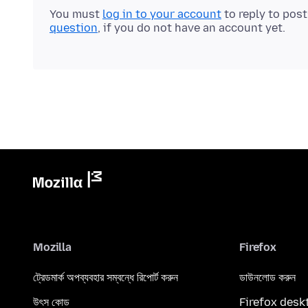
You must
log in to your account
to reply to pos
question
, if you do not have an account yet.
Mozilla
Firefox
ট্রেডমার্ক অপব্যবহার সম্বন্ধে রিপোর্ট করুন
ডাউনলোড করুন
উৎস কোড
Firefox desk