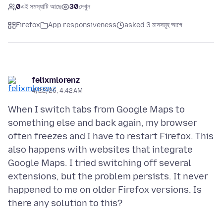
0
এই সমস্যাটি আছে
30
দেখুন
Firefox
App responsiveness
asked 3 মাসসমূহ আগে
felixmlorenz
4/22/26, 4:42 AM
When I switch tabs from Google Maps to
something else and back again, my browser
often freezes and I have to restart Firefox. This
also happens with websites that integrate
Google Maps. I tried switching off several
extensions, but the problem persists. It never
happened to me on older Firefox versions. Is