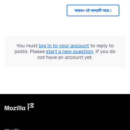
আমারও এই সমস্যাটি আছে।
You must
log in to your account
to reply to
posts. Please
start a new question
, if you do
not have an account yet.