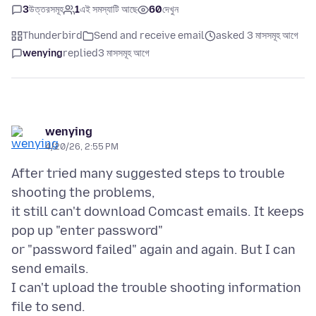
3
উত্তরসমূহ
1
এই সমস্যাটি আছে
60
দেখুন
Thunderbird
Send and receive email
asked 3 মাসসমূহ আগে
wenying
replied
3 মাসসমূহ আগে
wenying
4/20/26, 2:55 PM
After tried many suggested steps to trouble
shooting the problems,
it still can't download Comcast emails. It keeps
pop up "enter password"
or "password failed" again and again. But I can
send emails.
I can't upload the trouble shooting information
file to send.