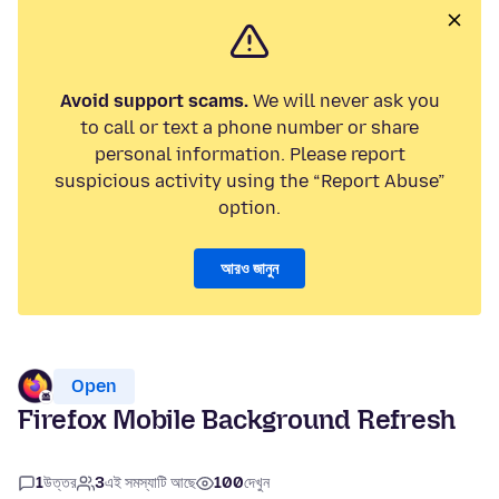
Avoid support scams.
We will never ask you
to call or text a phone number or share
personal information. Please report
suspicious activity using the “Report Abuse”
option.
আরও জানুন
Open
Firefox Mobile Background Refresh
1
উত্তর
3
এই সমস্যাটি আছে
100
দেখুন