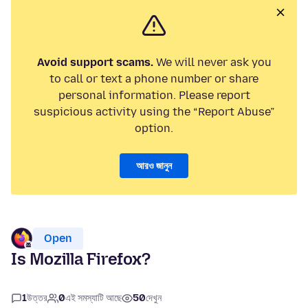
Avoid support scams.
We will never ask you
to call or text a phone number or share
personal information. Please report
suspicious activity using the “Report Abuse”
option.
আরও জানুন
Open
Is Mozilla Firefox?
1
উত্তর
0
এই সমস্যাটি আছে
50
দেখুন