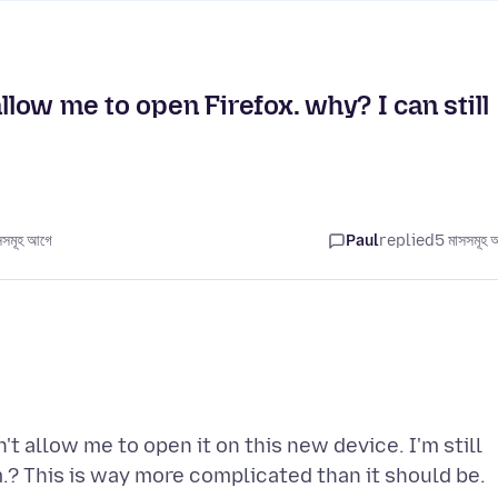
llow me to open Firefox. why? I can still
সমূহ আগে
Paul
replied
5 মাসসমূহ 
t allow me to open it on this new device. I'm still
.? This is way more complicated than it should be.