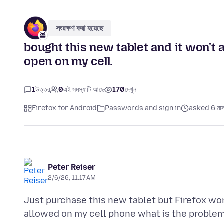
সংরক্ষণ করা হয়েছে
bought this new tablet and it won't a
open on my cell.
1
উত্তর
0
এই সমস্যাটি আছে
170
দেখুন
Firefox for Android
Passwords and sign in
asked 6 মাস
Peter Reiser
2/6/26, 11:17 AM
Just purchase this new tablet but Firefox won'
allowed on my cell phone what is the problem