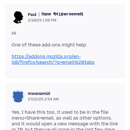
নিয়ামক
শীর্ষ 10জন অবদানকারি
Paul
2/10/25 1:58 PM
https://addons.mozilla.org/en-
GB/firefox/search/?q=email%20tabs
mwanamizi
27/12/25 2:54 AM
Yes, I have this too, it used to be in the file
menu>Share>email, as well as other options,
and it would open a new message with the link
in TB, but they've all gone in the last few days,