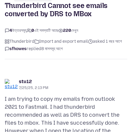
Thunderbird Cannot see emails
converted by DRS to MBox
4
উত্তরসমূহ
0
এই সমস্যাটি আছে
220
দেখুন
Thunderbird
Import and export email
asked 1 বছর আগে
sfhowes
replied
8 মাসসমূহ আগে
stu12
7/25/25, 2:13 PM
I am trying to copy my emails from outlook
2021 to Fastmail. I had thunderbird
recommended as well as DRS to convert the
files to mbox. This I have successfully done.
However when I open the location of the