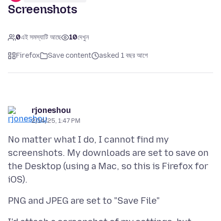
Screenshots
0
এই সমস্যাটি আছে
10
দেখুন
Firefox
Save content
asked 1 বছর আগে
rjoneshou
2/14/25, 1:47 PM
No matter what I do, I cannot find my
screenshots. My downloads are set to save on
the Desktop (using a Mac, so this is Firefox for