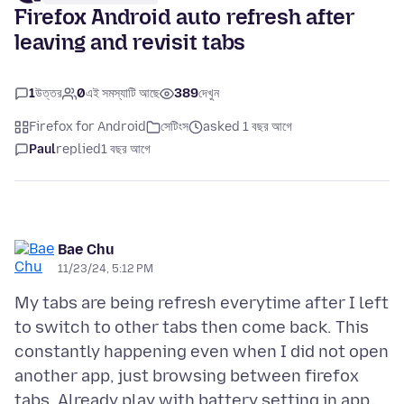
Firefox Android auto refresh after
leaving and revisit tabs
1
উত্তর
0
এই সমস্যাটি আছে
389
দেখুন
Firefox for Android
সেটিংস
asked 1 বছর আগে
Paul
replied
1 বছর আগে
Bae Chu
11/23/24, 5:12 PM
My tabs are being refresh everytime after I left
to switch to other tabs then come back. This
constantly happening even when I did not open
another app, just browsing between firefox
tabs. Already play with battery setting in app